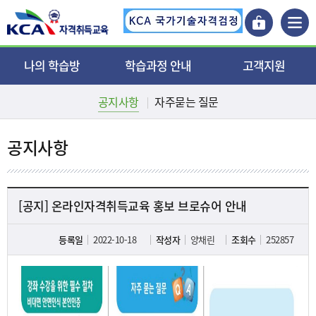
주메뉴 바로가기
본문 바로가기
나의 학습방
학습과정 안내
고객지원
공지사항
자주묻는 질문
교육수강
육상무선통신사
공지사항
학습현황
제한무선통신사
자주 묻는 질문
공지사항
학습자료실
항공무선통신사(2과목
묻고 답하기
면제)
항공무선통신사(전과목
[공지] 온라인자격취득교육 홍보 브로슈어 안내
면제)
등록일
2022-10-18
작성자
양채린
조회수
252857